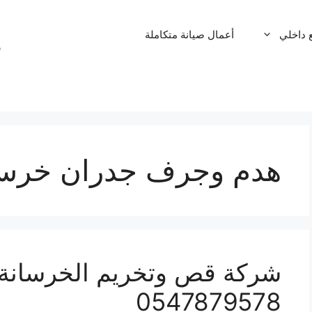
 داخلي
أعمال صيانة متكاملة
م
ا
هدم وجرف جدران خرسان
شركة قص وتخريم الخرسانة ب
0547879578