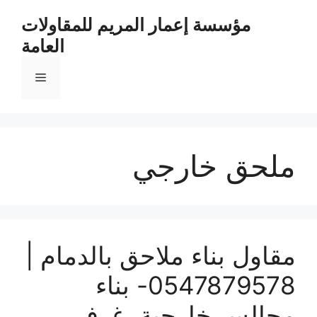
مؤسسة إعمار المريم للمقاولات
العامة
ملحق خارجي
مقاول بناء ملاحق بالدمام |
0547879578- بناء
مجالس خارجية، غرف