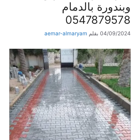
وبندورة بالدمام
0547879578
04/09/2024
بقلم
aemar-almaryam