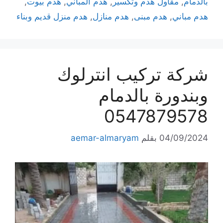
بالدمام
,
مقاول هدم وتكسير
,
هدم المباني
,
هدم بيوت
,
هدم مباني
,
هدم مبنى
,
هدم منازل
,
هدم منزل قديم وبناء
شركة تركيب انترلوك
وبندورة بالدمام
0547879578
04/09/2024
بقلم
aemar-almaryam